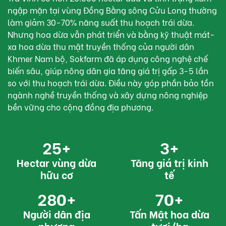
ngập mặn tại vùng Đồng Bằng sông Cửu Long thường
làm giảm 30-70% năng suất thu hoạch trái dừa.
Nhưng hoa dừa vẫn phát triển và bằng kỹ thuật mát-
xa hoa dừa thu mật truyền thống của người dân
Khmer Nam bộ, Sokfarm đã áp dụng công nghệ chế
biến sâu, giúp nông dân gia tăng giá trị gấp 3-5 lần
so với thu hoạch trái dừa. Điều này góp phần bảo tồn
ngành nghề truyền thống và xây dựng nông nghiệp
bền vững cho cộng đồng địa phương.
25
+
3
+
Hectar vùng dừa
Tăng giá trị kinh
hữu cơ
tế
280
+
70
+
Người dân địa
Tấn Mật hoa dừa
phương
tươi/ha