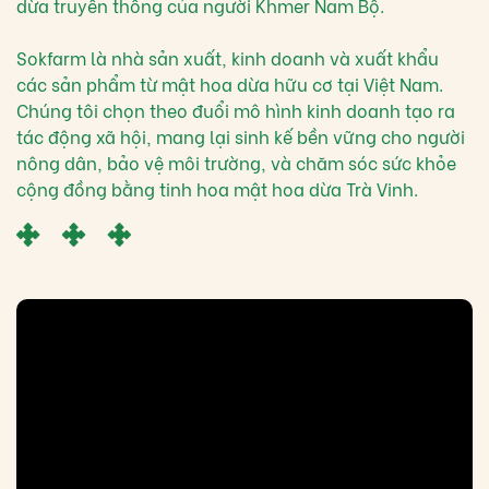
dừa truyền thống của người Khmer Nam Bộ.
Sokfarm là nhà sản xuất, kinh doanh và xuất khẩu
các sản phẩm từ mật hoa dừa hữu cơ tại Việt Nam.
Chúng tôi chọn theo đuổi mô hình kinh doanh tạo ra
tác động xã hội, mang lại sinh kế bền vững cho người
nông dân, bảo vệ môi trường, và chăm sóc sức khỏe
cộng đồng bằng tinh hoa mật hoa dừa Trà Vinh.