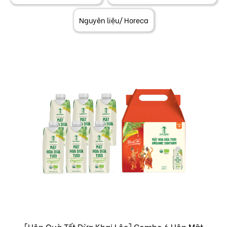
Nguyên liệu/ Horeca
[Hộp Quà Tết Dừa Khai Lộc] Combo 6 Hộp Mật