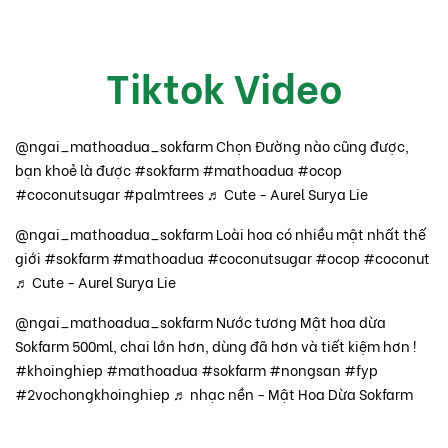
Tiktok Video
@ngai_mathoadua_sokfarm
Chọn Đường nào cũng được,
bạn khoẻ là được
#sokfarm
#mathoadua
#ocop
#coconutsugar
#palmtrees
♬ Cute - Aurel Surya Lie
@ngai_mathoadua_sokfarm
Loài hoa có nhiều mật nhất thế
giới
#sokfarm
#mathoadua
#coconutsugar
#ocop
#coconut
♬ Cute - Aurel Surya Lie
@ngai_mathoadua_sokfarm
Nước tương Mật hoa dừa
Sokfarm 500ml, chai lớn hơn, dùng đã hơn và tiết kiệm hơn !
#khoinghiep
#mathoadua
#sokfarm
#nongsan
#fyp
#2vochongkhoinghiep
♬ nhạc nền - Mật Hoa Dừa Sokfarm