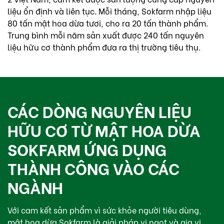
liệu ổn định và liên tục. Mỗi tháng, Sokfarm nhập liệu
80 tấn mật hoa dừa tươi, cho ra 20 tấn thành phẩm.
Trung bình mỗi năm sản xuất được 240 tấn nguyên
liệu hữu cơ thành phẩm đưa ra thị trường tiêu thụ.
CÁC DÒNG NGUYÊN LIỆU
HỮU CƠ TỪ MẬT HOA DỪA
SOKFARM ỨNG DỤNG
THÀNH CÔNG VÀO CÁC
NGÀNH
Với cam kết sản phẩm vì sức khỏe người tiêu dùng,
mật hoa dừa Sokfarm là giải pháp vị ngọt và gia vị