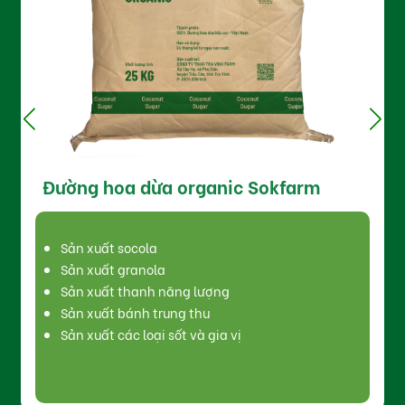
nic Sokfarm
Nước tương mật hoa dừ
Sokfarm
Sản xuất thanh năng lượng
ng
Sarb xuất tương ớt
Sản xuất các loại sốt và gia vị
ia vị