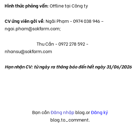
Hình thức phỏng vấn:
Offline tại Công ty
CV ứng viên gởi về:
Ngãi Phạm - 0974 038 946 –
ngai.pham@sokfarm.com;
Thu Cần - 0972 278 592‬ -
nhansu@sokfarm.com‬‬‬‬‬‬‬‬‬‬‬‬‬‬‬‬‬‬‬‬
Hạn nhận CV: từ ngày ra thông báo đến hết ngày 31/06/2026
Bạn cần
Đăng nhập
blog.or
Đăng ký
blog.to_comment.